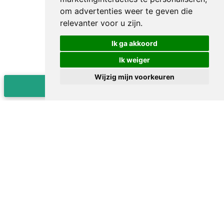
om advertenties weer te geven die
relevanter voor u zijn
.
Ik ga akkoord
Ik weiger
Wijzig mijn voorkeuren
Herroep de overeenkomst hier
Gerelateerde producten
Selecteer items om ze aan het mandje toe te voegen of
alles selecteren
In Winkelwagen