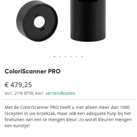
Ga
naar
ColoriScanner PRO
het
begin
€ 479,25
van
Incl. 21% BTW, excl.
verzendkosten
de
afbeeldingen-
gallerij
Met de ColoriScanner PRO heeft u niet alleen meer dan 1000
recepten in uw broekzak, maar ook een adequate hulp bij het
finetunen van een te mengen kleur; zo wordt kleuren mengen
een kunstje!