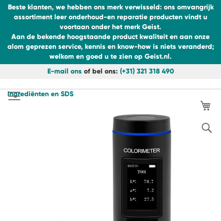
Beste klanten, we hebben ons merk verwisseld: ons omvangrijk
assortiment leer onderhoud-en reparatie producten vindt u
voortaan onder het merk Geist.
Aan de bekende hoogstaande product kwaliteit en aan onze
alom geprezen service, kennis en know-how is niets veranderd;
welkom en goed u te zien op Geist.nl.
E-mail ons
of bel ons:
(+31) 321 318 490
Ga
naar
Ingrediënten en SDS
de
Wi
Ga
inhoud
naar
het
S
einde
van
de
afbeeldingen-
gallerij