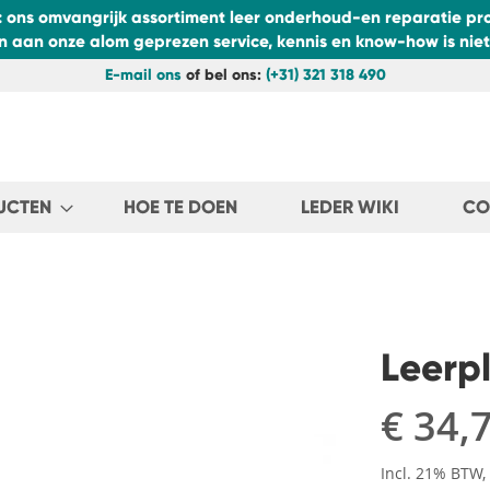
: ons omvangrijk assortiment leer onderhoud-en reparatie pro
aan onze alom geprezen service, kennis en know-how is niets
E-mail ons
of bel ons:
(+31) 321 318 490
UCTEN
HOE TE DOEN
LEDER WIKI
CO
Leerp
€ 34,
Incl. 21% BTW,