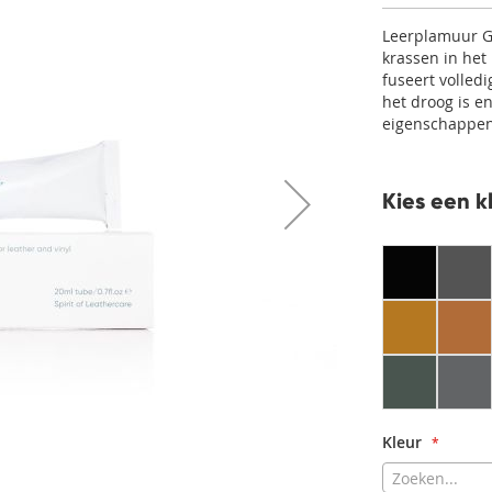
Leerplamuur Ge
krassen in het 
fuseert volledi
het droog is e
eigenschappen
Kies een k
Kleur
Zoeken...