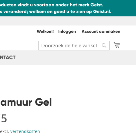
ducten vindt u voortaan onder het merk Geist.
 veranderd; welkom en goed u te zien op Geist.nl.
Welkom!
Inloggen
Account aanmaken
Winkel
Search
Search
NTACT
lamuur Gel
75
 excl.
verzendkosten