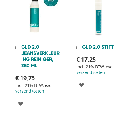
GLD 2.0
GLD 2.0 STIFT
In
In
Winkelwagen
Winkelwagen
JEANSVERKLEUR
€ 17,25
ING REINIGER,
250 ML
Incl. 21% BTW, excl.
verzendkosten
€ 19,75
VOEG
Incl. 21% BTW, excl.
verzendkosten
TOE
VOEG
AAN
TOE
VERLANGLIJST
AAN