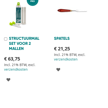
STRUCTUURMAL
SPATELS
In
Winkelwagen
SET VOOR 2
€ 21,25
MALLEN
Incl. 21% BTW, excl.
€ 63,75
verzendkosten
Incl. 21% BTW, excl.
VOEG
verzendkosten
TOE
VOEG
AAN
TOE
VERLANGLIJST
AAN
VERLANGLIJST