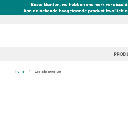
Beste klanten, we hebben ons merk verwisseld
Aan de bekende hoogstaande product kwaliteit en 
Ga
naar
de
inhoud
PROD
Home
Leerplamuur Gel
Ga
naar
het
einde
van
de
afbeeldingen-
gallerij