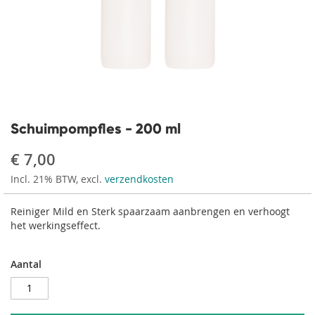
Ga
naar
Schuimpompfles - 200 ml
het
begin
€ 7,00
van
Incl. 21% BTW, excl.
verzendkosten
de
afbeeldingen-
gallerij
Reiniger Mild en Sterk spaarzaam aanbrengen en verhoogt
het werkingseffect.
Aantal