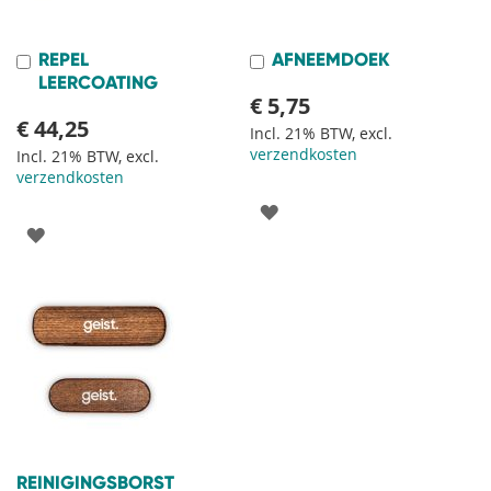
REPEL
AFNEEMDOEK
In
In
Winkelwagen
Winkelwagen
LEERCOATING
€ 5,75
€ 44,25
Incl. 21% BTW, excl.
verzendkosten
Incl. 21% BTW, excl.
verzendkosten
VOEG
VOEG
TOE
TOE
AAN
AAN
VERLANGLIJST
VERLANGLIJST
REINIGINGSBORST