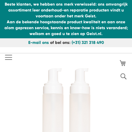
Beste klanten, we hebben ons merk verwisseld: ons omvangrijk
assortiment leer onderhoud-en reparatie producten vindt u
voortaan onder het merk Geist.
Aan de bekende hoogstaande product kwaliteit en aan onze
alom geprezen service, kennis en know-how is niets veranderd;
welkom en goed u te zien op Geist.nl.
E-mail ons
of bel ons:
(+31) 321 318 490
Ga
naar
Ga
de
Wi
naar
inhoud
het
einde
S
van
de
afbeeldingen-
gallerij