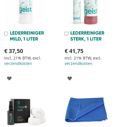
LEDERREINIGER
LEDERREINIGER
In
In
Winkelwagen
Winkelwagen
MILD, 1 LITER
STERK, 1 LITER
€ 37,50
€ 41,75
Incl. 21% BTW, excl.
Incl. 21% BTW, excl.
verzendkosten
verzendkosten
VOEG
VOEG
TOE
TOE
AAN
AAN
VERLANGLIJST
VERLANGLIJST