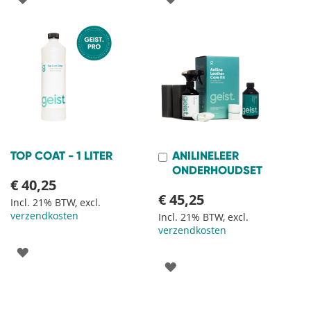
TOE
TOE
AAN
AAN
VERLANGLIJST
VERLANGLIJST
TOP COAT - 1 LITER
ANILINELEER
In
Winkelwagen
ONDERHOUDSET
€ 40,25
€ 45,25
Incl. 21% BTW, excl.
verzendkosten
Incl. 21% BTW, excl.
verzendkosten
VOEG
VOEG
TOE
TOE
AAN