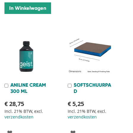
In Winkelwagen
ANILINE CREAM
SOFTSCHUURPA
In
In
Winkelwagen
Winkelwagen
300 ML
D
€ 28,75
€ 5,25
Incl. 21% BTW, excl.
Incl. 21% BTW, excl.
verzendkosten
verzendkosten
VOEG
VOEG