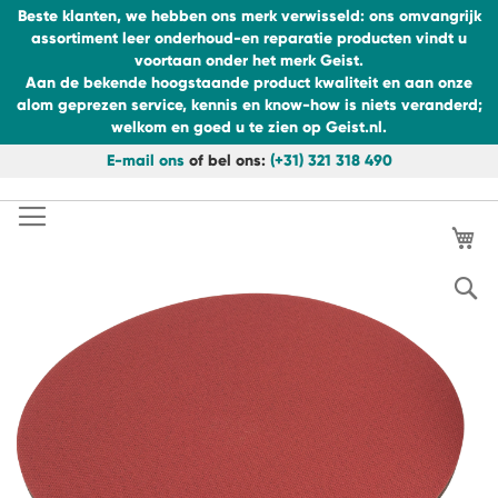
Beste klanten, we hebben ons merk verwisseld: ons omvangrijk
assortiment leer onderhoud-en reparatie producten vindt u
voortaan onder het merk Geist.
Aan de bekende hoogstaande product kwaliteit en aan onze
alom geprezen service, kennis en know-how is niets veranderd;
welkom en goed u te zien op Geist.nl.
E-mail ons
of bel ons:
(+31) 321 318 490
Ga
naar
Ga
de
Wi
naar
inhoud
het
einde
S
van
de
afbeeldingen-
gallerij