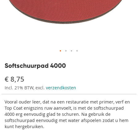
Ga
naar
Softschuurpad 4000
het
begin
€ 8,75
van
Incl. 21% BTW, excl.
verzendkosten
de
afbeeldingen-
gallerij
Vooral ouder leer, dat na een restauratie met primer, verf en
Top Coat enigszins ruw aanvoelt, is met de softschuurpad
4000 erg eenvoudig glad te schuren. Na gebruik de
softschuurpad eenvoudig met water afspoelen zodat u hem
kunt hergebruiken.