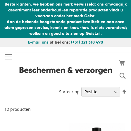
Beste klanten, we hebben ons merk verwisseld: ons omvangrijk
assortiment leer onderhoud-en reparatie producten vindt u
voortaan onder het merk Geist.
Aan de bekende hoogstaande product kwaliteit en aan onze
alom geprezen service, kennis en know-how is niets veranderd;
welkom en goed u te zien op Geist.nl.
E-mail ons
of bel ons:
(+31) 321 318 490
Ga
naar
de
Wi
inhoud
Beschermen & verzorgen
S
V
Sorteer op
h
na
la
12
producten
so