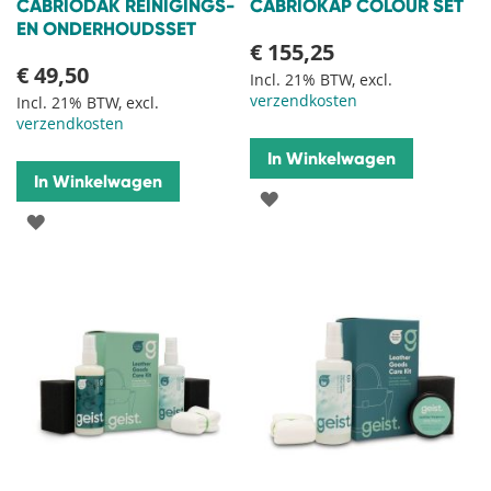
CABRIODAK REINIGINGS-
CABRIOKAP COLOUR SET
EN ONDERHOUDSSET
€ 155,25
€ 49,50
Incl. 21% BTW, excl.
verzendkosten
Incl. 21% BTW, excl.
verzendkosten
In Winkelwagen
In Winkelwagen
VOEG
VOEG
TOE
TOE
AAN
AAN
VERLANGLIJST
VERLANGLIJST