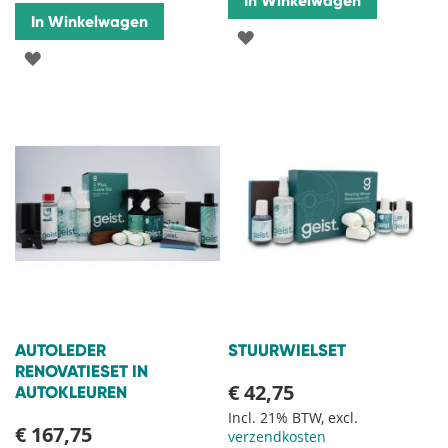
In Winkelwagen
In Winkelwagen
VOEG
VOEG
TOE
TOE
AAN
AAN
VERLANGLIJST
VERLANGLIJST
AUTOLEDER
STUURWIELSET
RENOVATIESET IN
€ 42,75
AUTOKLEUREN
Incl. 21% BTW, excl.
€ 167,75
verzendkosten