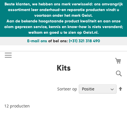
Beste klanten, we hebben ons merk verwisseld: ons omvangrijk
assortiment leer onderhoud-en reparatie producten vindt u
voortaan onder het merk Geist.
Aan de bekende hoogstaande product kwaliteit en aan onze
alom geprezen service, kennis en know-how is niets veranderd;
welkom en goed u te zien op Geist.nl.
E-mail ons
of bel ons:
(+31) 321 318 490
Ga
naar
de
Wi
inhoud
Kits
S
V
Sorteer op
h
na
la
12
producten
so