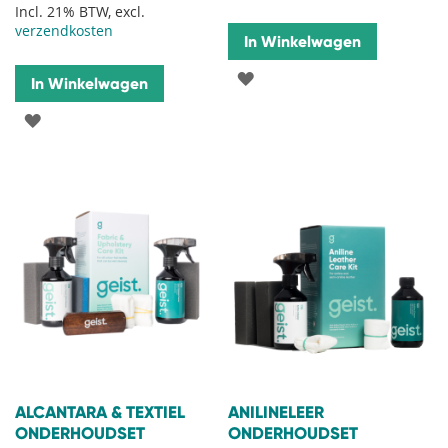
Incl. 21% BTW, excl.
verzendkosten
In Winkelwagen
VOEG
In Winkelwagen
TOE
VOEG
AAN
TOE
VERLANGLIJST
AAN
VERLANGLIJST
ALCANTARA & TEXTIEL
ANILINELEER
ONDERHOUDSET
ONDERHOUDSET