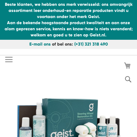
Beste klanten, we hebben ons merk verwisseld: ons omvangrijk
assortiment leer onderhoud-en reparatie producten vindt u
voortaan onder het merk Geist.
Aan de bekende hoogstaande product kwaliteit en aan onze
alom geprezen service, kennis en know-how is niets veranderd;
welkom en goed u te zien op Geist.nl.
E-mail ons
of bel ons:
(+31) 321 318 490
Ga
naar
Ga
de
Wi
naar
inhoud
het
einde
S
van
de
afbeeldingen-
gallerij