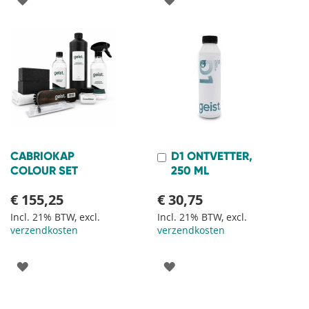
TOE
TOE
AAN
AAN
VERLANGLIJST
VERLANGLIJST
CABRIOKAP
D1 ONTVETTER,
In
Winkelwagen
COLOUR SET
250 ML
€ 155,25
€ 30,75
Incl. 21% BTW, excl.
Incl. 21% BTW, excl.
verzendkosten
verzendkosten
VOEG
VOEG
TOE
TOE