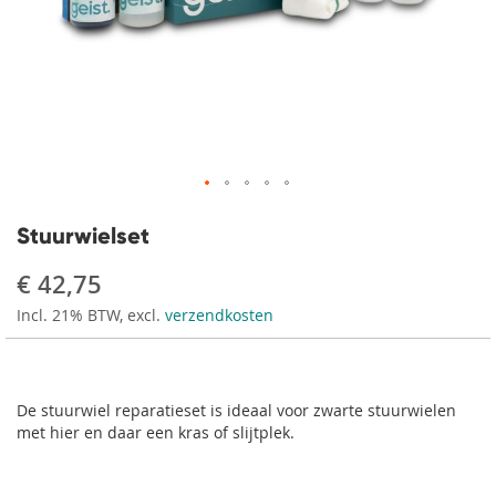
Ga
naar
Stuurwielset
het
begin
€ 42,75
van
Incl. 21% BTW, excl.
verzendkosten
de
afbeeldingen-
gallerij
De stuurwiel reparatieset is ideaal voor zwarte stuurwielen
met hier en daar een kras of slijtplek.