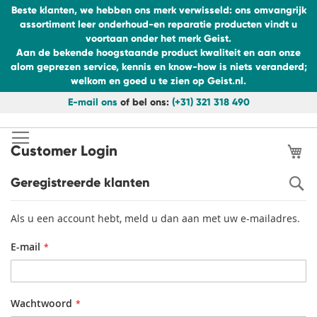
Beste klanten, we hebben ons merk verwisseld: ons omvangrijk
assortiment leer onderhoud-en reparatie producten vindt u
voortaan onder het merk Geist.
Aan de bekende hoogstaande product kwaliteit en aan onze
alom geprezen service, kennis en know-how is niets veranderd;
welkom en goed u te zien op Geist.nl.
E-mail ons
of bel ons:
(+31) 321 318 490
Ga
naar
de
Wi
Customer Login
inhoud
S
Geregistreerde klanten
Als u een account hebt, meld u dan aan met uw e-mailadres.
E-mail
Wachtwoord