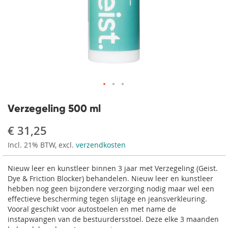
Ga
naar
Verzegeling 500 ml
het
begin
€ 31,25
van
Incl. 21% BTW, excl.
verzendkosten
de
afbeeldingen-
gallerij
Nieuw leer en kunstleer binnen 3 jaar met Verzegeling (Geist.
Dye & Friction Blocker) behandelen. Nieuw leer en kunstleer
hebben nog geen bijzondere verzorging nodig maar wel een
effectieve bescherming tegen slijtage en jeansverkleuring.
Vooral geschikt voor autostoelen en met name de
instapwangen van de bestuurdersstoel. Deze elke 3 maanden