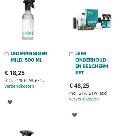
LEDERREINIGER
LEER
In
In
Winkelwagen
Winkelwagen
MILD, 500 ML
ONDERHOUD-
EN BESCHERM
€ 18,25
SET
Incl. 21% BTW, excl.
€ 48,25
verzendkosten
Incl. 21% BTW, excl.
verzendkosten
VOEG
TOE
VOEG
AAN
TOE
VERLANGLIJST
AAN