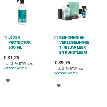
VERLANGLIJST
LEDER
REINIGING EN
In
In
Winkelwagen
Winkelwagen
PROTECTOR,
VERZEGELINGSE
500 ML
T (NIEUW LEER
EN KUNSTLEER)
€ 31,25
€ 39,75
Incl. 21% BTW, excl.
verzendkosten
Incl. 21% BTW, excl.
verzendkosten
VOEG
VOEG
TOE
TOE
AAN
AAN
VERLANGLIJST