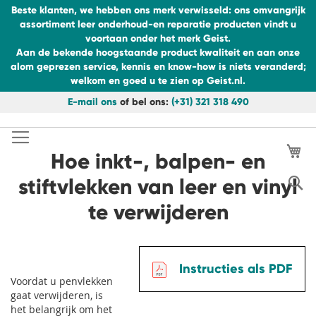
Beste klanten, we hebben ons merk verwisseld: ons omvangrijk
assortiment leer onderhoud-en reparatie producten vindt u
voortaan onder het merk Geist.
Aan de bekende hoogstaande product kwaliteit en aan onze
alom geprezen service, kennis en know-how is niets veranderd;
welkom en goed u te zien op Geist.nl.
E-mail ons
of bel ons:
(+31) 321 318 490
Ga
naar
de
Wi
Hoe inkt-, balpen- en
inhoud
S
stiftvlekken van leer en vinyl
te verwijderen
Instructies als PDF
Voordat u penvlekken
gaat verwijderen, is
het belangrijk om het