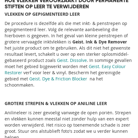
HOE VLEKKEN VEROORZAAKT DOOR PERMANENTE
STIFTEN OP LEER TE VERWIJDEREN
VLEKKEN OP GEPIGMENTEERD LEER
De procedure is dezelfde als die met inkt- & penstrepen op
gepigmenteerd leer. Volg de relevante aanbeveling die
hierboven is gegeven. In het geval van kleine penstrepen of
grotere vervaagde inktvlekken is
Geist. Ink & Dye Remover
het juiste product om te gebruiken. Als dit niet het gewenste
resultaat levert, schakelt u over op een sterker oplosmiddel-
gebaseerd product zoals
Geist. Dissolve
. In sommige gevallen
moet het gebied bijgewerkt worden met
Geist. Easy Colour
Restorer
verf voor leer & vinyl. Bescherm het gereinigde
gebied met
Geist. Dye & Friction Blocker
na het
schoonmaken.
GROTERE STREPEN & VLEKKEN OP ANILINE LEER
Anilineleer is zeer gevoelig vanwege de open poriën. Strepen
en vlekken kunnen meestal niet zonder hulp van een expert
worden verwijderd. Het risico op toenemende schade is zeer
groot. Stuur ons alstublieft foto's zodat we u verder kunnen
helpen.