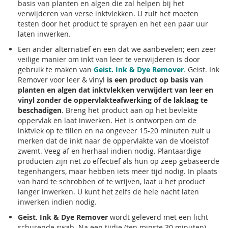
basis van planten en algen die zal helpen bij het
verwijderen van verse inktvlekken. U zult het moeten
testen door het product te sprayen en het een paar uur
laten inwerken.
Een ander alternatief en een dat we aanbevelen; een zeer
veilige manier om inkt van leer te verwijderen is door
gebruik te maken van
Geist. Ink & Dye Remover
.
Geist. Ink
Remover voor leer & vinyl
is een
product op basis van
planten en algen dat inktvlekken verwijdert van leer en
vinyl zonder de oppervlakteafwerking of de laklaag te
beschadigen
. Breng het product aan op het bevlekte
oppervlak en laat inwerken. Het is ontworpen om de
inktvlek op te tillen en na ongeveer 15-20 minuten zult u
merken dat de inkt naar de oppervlakte van de vloeistof
zwemt. Veeg af en herhaal indien nodig. Plantaardige
producten zijn net zo effectief als hun op zeep gebaseerde
tegenhangers, maar hebben iets meer tijd nodig. In plaats
van hard te schrobben of te wrijven, laat u het product
langer inwerken. U kunt het zelfs de hele nacht laten
inwerken indien nodig.
Geist. Ink & Dye Remover
wordt geleverd met een licht
schurende swab. Na een tijdje (ten minste 30 minuten)