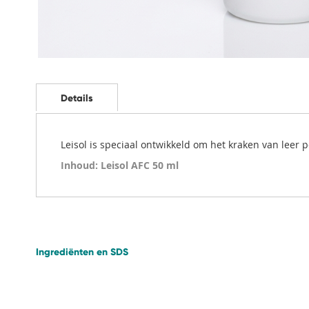
Ga
naar
het
Details
begin
van
de
Leisol is speciaal ontwikkeld om het kraken van leer
afbeeldingen-
gallerij
Inhoud: Leisol AFC 50 ml
Ingrediënten en SDS