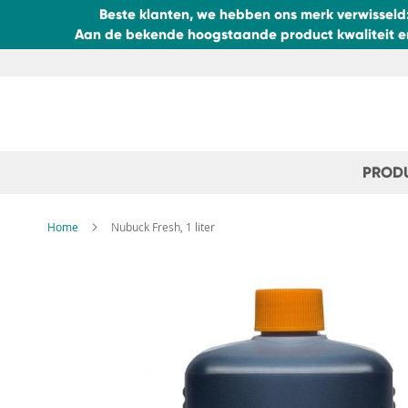
Beste klanten, we hebben ons merk verwisseld
Aan de bekende hoogstaande product kwaliteit en 
Ga
naar
de
inhoud
PROD
Home
Nubuck Fresh, 1 liter
Ga
naar
het
einde
van
de
afbeeldingen-
gallerij