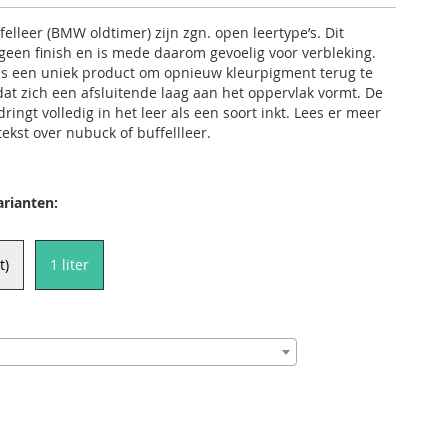
elleer (BMW oldtimer) zijn zgn. open leertype’s. Dit
 geen finish en is mede daarom gevoelig voor verbleking.
is een uniek product om opnieuw kleurpigment terug te
at zich een afsluitende laag aan het oppervlak vormt. De
ingt volledig in het leer als een soort inkt. Lees er meer
tekst over nubuck of buffellleer.
arianten:
t)
1 liter