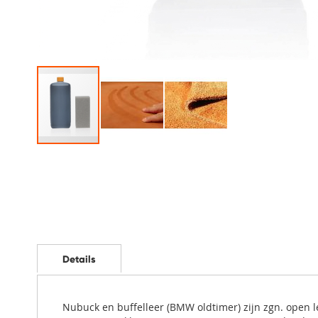
Ga
naar
het
begin
van
de
afbeeldingen-
gallerij
Details
Nubuck en buffelleer (BMW oldtimer) zijn zgn. open l