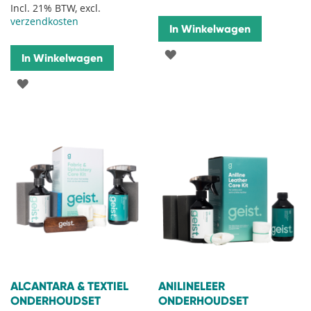
Incl. 21% BTW, excl.
verzendkosten
In Winkelwagen
VOEG
In Winkelwagen
TOE
VOEG
AAN
TOE
VERLANGLIJST
AAN
VERLANGLIJST
ALCANTARA & TEXTIEL
ANILINELEER
ONDERHOUDSET
ONDERHOUDSET