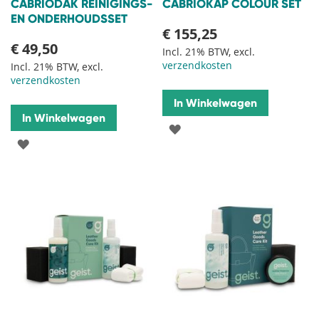
CABRIODAK REINIGINGS-
CABRIOKAP COLOUR SET
EN ONDERHOUDSSET
€ 155,25
€ 49,50
Incl. 21% BTW, excl.
verzendkosten
Incl. 21% BTW, excl.
verzendkosten
In Winkelwagen
In Winkelwagen
VOEG
VOEG
TOE
TOE
AAN
AAN
VERLANGLIJST
VERLANGLIJST