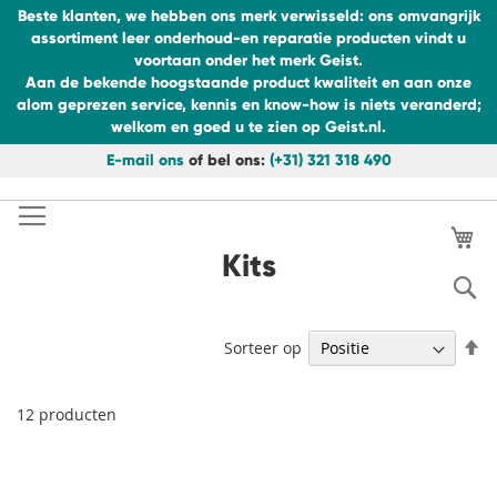
Beste klanten, we hebben ons merk verwisseld: ons omvangrijk
assortiment leer onderhoud-en reparatie producten vindt u
voortaan onder het merk Geist.
Aan de bekende hoogstaande product kwaliteit en aan onze
alom geprezen service, kennis en know-how is niets veranderd;
welkom en goed u te zien op Geist.nl.
E-mail ons
of bel ons:
(+31) 321 318 490
Ga
naar
de
Wi
inhoud
Kits
S
V
Sorteer op
h
na
la
12
producten
so