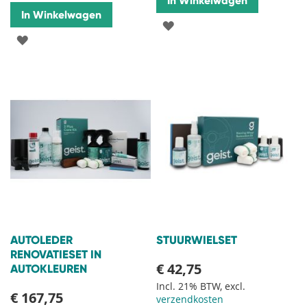
In Winkelwagen
In Winkelwagen
VOEG
VOEG
TOE
TOE
AAN
AAN
VERLANGLIJST
VERLANGLIJST
AUTOLEDER
STUURWIELSET
RENOVATIESET IN
€ 42,75
AUTOKLEUREN
Incl. 21% BTW, excl.
€ 167,75
verzendkosten