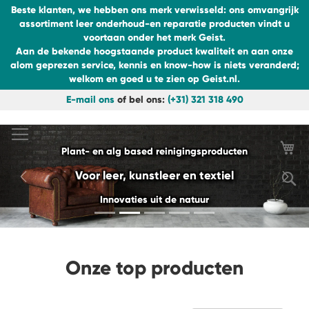
Beste klanten, we hebben ons merk verwisseld: ons omvangrijk
assortiment leer onderhoud-en reparatie producten vindt u
voortaan onder het merk Geist.
Aan de bekende hoogstaande product kwaliteit en aan onze
alom geprezen service, kennis en know-how is niets veranderd;
welkom en goed u te zien op Geist.nl.
E-mail ons
of bel ons:
(+31) 321 318 490
Ga
naar
de
Wi
Plant- en alg based reinigingsproducten
inhoud
S
Voor leer, kunstleer en textiel
Previous
Nex
Innovaties uit de natuur
Onze top producten