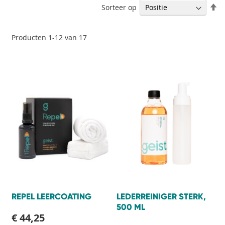
V
Sorteer op
h
na
la
Producten
1
-
12
van
17
so
REPEL LEERCOATING
LEDERREINIGER STERK,
500 ML
€ 44,25