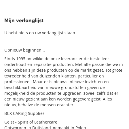
lees
VERLANGLIJST
momenteel
pagina
Mijn verlanglijst
U hebt niets op uw verlanglijst staan.
Opnieuw beginnen...
Sinds 1995 ontwikkelde onze leverancier de beste leer-
onderhoud-en-reparatie producten. Met alle passie die we in
ons hebben zijn deze producten op de markt gezet. Tot grote
tevredenheid van duizenden klanten, particulier en
professioneel. Maar er is nieuws: nieuwe inzichten en
beschikbaarheid van nieuwe grondstoffen gaven de
mogelijkheid de producten te upgraden, zoveel zelfs dat er
een nieuw gezicht aan kon worden gegeven: geist. Alles
nieuw, behalve de mensen erachter..
BCX CARing Supplies -
Geist - Spirit of Leathercare
Ontworpen in Duitsland, gemaakt in Polen...