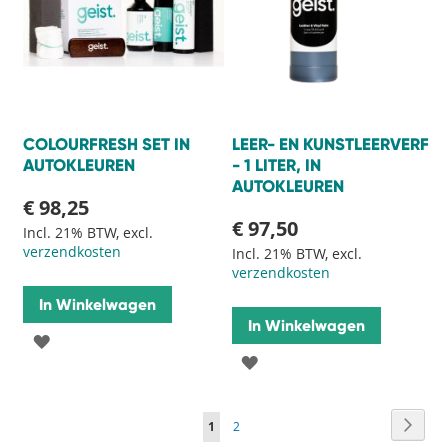
COLOURFRESH SET IN
LEER- EN KUNSTLEERVERF
AUTOKLEUREN
- 1 LITER, IN
AUTOKLEUREN
€ 98,25
€ 97,50
Incl. 21% BTW, excl.
verzendkosten
Incl. 21% BTW, excl.
verzendkosten
In Winkelwagen
In Winkelwagen
VOEG
VOEG
TOE
TOE
AAN
Pagina
Pagin
Volge
U
Pagina
1
2
AAN
VERLANGLIJST